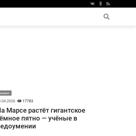
Космос
.04.2026
17783
а Марсе растёт гигантское
ёмное пятно — учёные в
недоумении