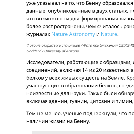
уже указывал на то, что Бенну образовалс
данные, опубликованные в двух статьях, п
что возможности для формирования жизни
более распространены, чем считалось ран
журналах
Nature Astronomy
и
Nature
.
Фото из открытых источников
/ Фото приближения OSIRIS-REx
Goddard / University of Arizona
Исследователи, работающие с образцами,
соединений, включая 14 из 20 известных
белков у всех живых существ на Земле. Кр
участвующих в образовании белков, среди 
неизвестные для науки. Также были обна
включая аденин, гуанин, цитозин и тимин,
Тем не менее, ученые подчеркнули, что п
наличии жизни на Бенну.