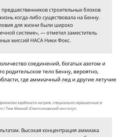
 предшественников строительных блоков
 жизнь когда-либо существовала на Бенну.
словия для жизни были широко
ечной системе», — отметил заместитель
ных миссий НАСА Ники Фокс.
оличество соединений, богатых азотом и
о родительское тело Бенну, вероятно,
области, где аммиачный лед и другие летучие
 прожилки карбоната натрия, специально окрашенные в
лл / Тим Маккой /Смитсоновский институт.
льтатам. Высокая концентрация аммиака