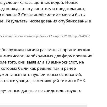
я в условиях, насыщенных водой. Новые
одтверждают эту гипотезу и предполагают,
 в ранней Солнечной системе могли быть
ее. Результаты исследования опубликованы в
 к поверхности астероида Бенну 11 августа 2020 года / NASA /
 обнаружили тысячи различных органических
 аминокислот, необходимых для формирования
оме того, они выявили 19 аминокислот, не
которых были как редкие, так и ранее
ружены все пять нуклеиновых оснований,
 а также урацил, заменяющий тимин в РНК.
олученные данные не свидетельствуют о