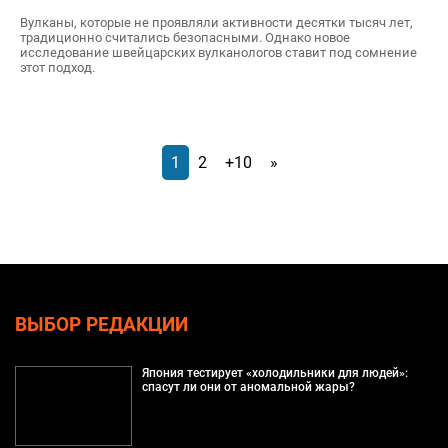
Вулканы, которые не проявляли активности десятки тысяч лет,
традиционно считались безопасными. Однако новое
исследование швейцарских вулканологов ставит под сомнение
этот подход.
1
2
+10
»
ВЫБОР РЕДАКЦИИ
Япония тестирует «холодильники для людей»:
спасут ли они от аномальной жары?