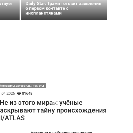
ствует
Daily Star: Трамп готовит заявление
о первом контакте с
инопланетянами
етеориты, астероиды, кометы
.04.2026
81648
Не из этого мира»: учёные
аскрывают тайну происхождения
I/ATLAS