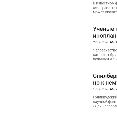
В известном 
смог устоять 
может оказат
Ученые 
иноплан
22.06.2026
5
Человечество
сигнал от бр
вспышки и пы
Спилберг
но к нем
17.06.2026
6
Голливудский
научной фант
«День разобл