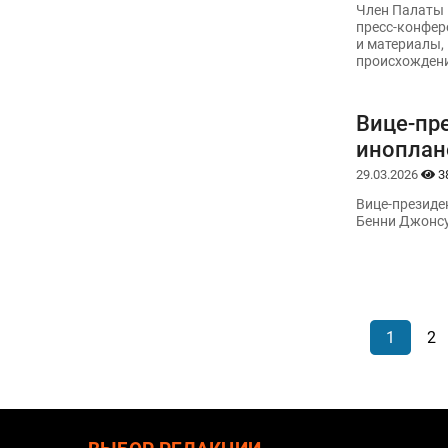
Член Палаты 
пресс-конфер
и материалы,
происхождени
Вице-пр
иноплан
29.03.2026
3
Вице-президе
Бенни Джонсу
1
2