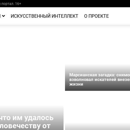
портал. 16+
Й
ИСКУССТВЕННЫЙ ИНТЕЛЛЕКТ
О ПРОЕКТЕ
Марсианская загадка: сним
взволновал искателей внез
жизни
 что им удалось
ловечеству от