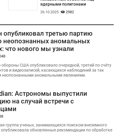
ядерными полигонами
26.10.2025
2982
н опубликовал третью партию
о неопознанных аномальных
: что нового мы узнали
048
 обороны США опубликовало очередной, третий по счёту
нтов и видеозаписей, касающихся наблюдений за так
 неопознанными аномальными явлениями.
rdian: Астрономы выпустили
ию на случай встречи с
ьцами
88
я группа ученых, занимающихся поиском внеземного
), опубликовала обновленные рекомендации по обработке