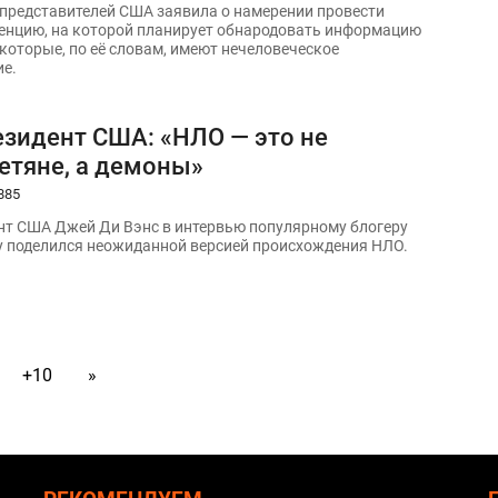
представителей США заявила о намерении провести
енцию, на которой планирует обнародовать информацию
 которые, по её словам, имеют нечеловеческое
е.
езидент США: «НЛО — это не
етяне, а демоны»
885
нт США Джей Ди Вэнс в интервью популярному блогеру
 поделился неожиданной версией происхождения НЛО.
+10
»