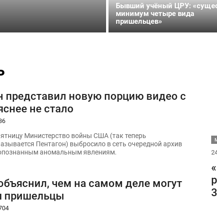
Бывший учёный ЦРУ: «суще
минимум четыре вида
пришельцев»
ь
н представил новую порцию видео с
яснее не стало
36
ятницу Министерство войны США (так теперь
М
азывается Пентагон) выбросило в сеть очередной архив
еопознанным аномальным явлениям.
24
«
р
объяснил, чем на самом деле могут
3
я пришельцы
704