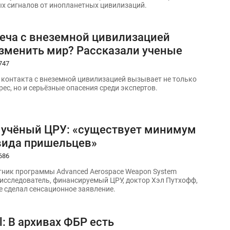
х сигналов от инопланетных цивилизаций.
реча с внеземной цивилизацией
зменить мир? Рассказали ученые
747
контакта с внеземной цивилизацией вызывает не только
ес, но и серьёзные опасения среди экспертов.
учёный ЦРУ: «существует минимум
вида пришельцев»
686
ник программы Advanced Aerospace Weapon System
и исследователь, финансируемый ЦРУ, доктор Хэл Путхофф,
е сделал сенсационное заявление.
il: В архивах ФБР есть