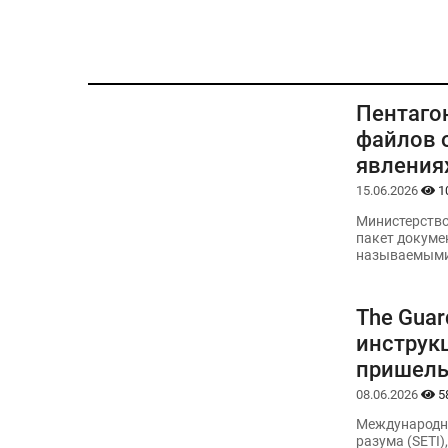
Пентаго
файлов 
явлениях
15.06.2026
1
Министерство
пакет докуме
называемыми
The Gua
инструкц
пришел
08.06.2026
5
Международна
разума (SETI