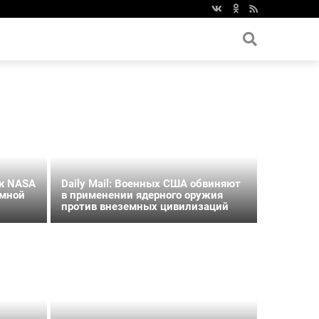
ок NASA
Daily Mail: Военных США обвиняют
емной
в применении ядерного оружия
против внеземных цивилизаций