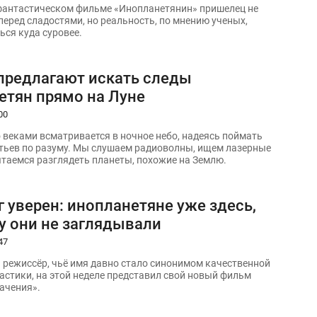
фантастическом фильме «Инопланетянин» пришелец не
перед сладостями, но реальность, по мнению ученых,
ься куда суровее.
предлагают искать следы
етян прямо на Луне
00
 веками всматривается в ночное небо, надеясь поймать
атьев по разуму. Мы слушаем радиоволны, ищем лазерные
таемся разглядеть планеты, похожие на Землю.
 уверен: инопланетяне уже здесь,
у они не заглядывали
47
 режиссёр, чьё имя давно стало синонимом качественной
астики, на этой неделе представил свой новый фильм
ачения».