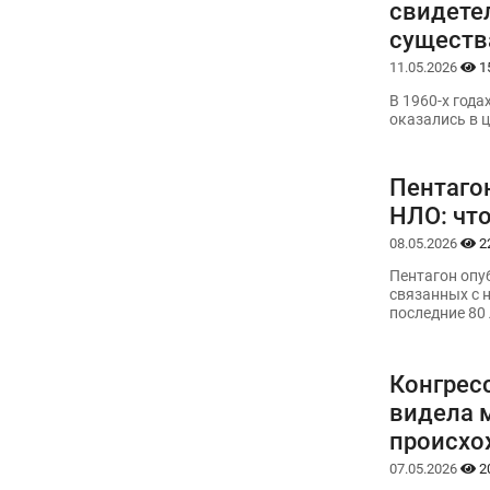
свидете
существ
11.05.2026
1
В 1960-х год
оказались в 
Пентаго
НЛО: чт
08.05.2026
2
Пентагон опу
связанных с 
последние 80 
Конгрес
видела 
происхо
07.05.2026
2