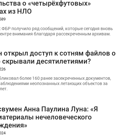
льства о «четырёхфутовых»
ах из НЛО
589
ах ФБР получило ряд сообщений, которые сегодня вновь
центре внимания благодаря рассекреченным архивам.
н открыл доступ к сотням файлов о
о скрывали десятилетиями?
226
бликовал более 160 ранее засекреченных документов,
наблюдениями неопознанных летающих объектов за
лет.
свумен Анна Паулина Луна: «Я
материалы нечеловеческого
ждения»
024