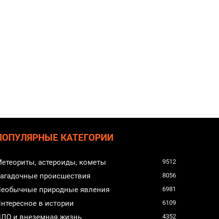
ПОПУЛЯРНЫЕ КАТЕГОРИИ
етеориты, астероиды, кометы
9512
агадочные происшествия
8056
еобычные природные явления
6981
нтересное в истории
6109
ЛО и внеземная жизнь
4352