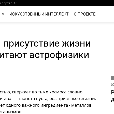
 портал. 16+
Й
ИСКУССТВЕННЫЙ ИНТЕЛЛЕКТ
О ПРОЕКТЕ
 присутствие жизни
читают астрофизики
07
тью, сверкает во тьме космоса словно
Р
чива — планета пуста, без признаков жизни.
д
ет одного важного ингредиента - металлов,
рганизмов.