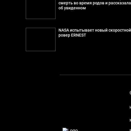
смерть во время родов и рассказал
об увиденном
NASA испытывает новый скоростно
ровер ERNEST