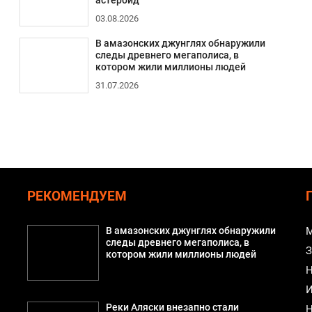
астероид
03.08.2026
В амазонских джунглях обнаружили
следы древнего мегаполиса, в
котором жили миллионы людей
31.07.2026
РЕКОМЕНДУЕМ
В амазонских джунглях обнаружили
М
следы древнего мегаполиса, в
З
котором жили миллионы людей
Н
И
Реки Аляски внезапно стали
Н