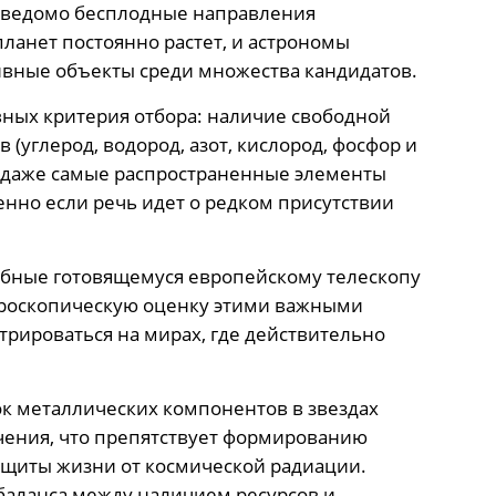
заведомо бесплодные направления
планет постоянно растет, и астрономы
вные объекты среди множества кандидатов.
вных критерия отбора: наличие свободной
(углерод, водород, азот, кислород, фосфор и
то даже самые распространенные элементы
енно если речь идет о редком присутствии
добные готовящемуся европейскому телескопу
ктроскопическую оценку этими важными
рироваться на мирах, где действительно
к металлических компонентов в звездах
чения, что препятствует формированию
защиты жизни от космической радиации.
аланса между наличием ресурсов и