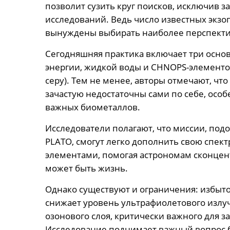
позволит сузить круг поисков, исключив 
исследований. Ведь число известных экзо
вынуждены выбирать наиболее перспекти
Сегодняшняя практика включает три осно
энергии, жидкой воды и CHNOPS-элементов 
серу). Тем не менее, авторы отмечают, ч
зачастую недостаточны сами по себе, особ
важных биометаллов.
Исследователи полагают, что миссии, по
PLATO, смогут легко дополнить свою спе
элементами, помогая астрономам сконцент
может быть жизнь.
Однако существуют и ограничения: избыто
снижает уровень ультрафиолетового излу
озонового слоя, критически важного для 
Исследование поднимает важный вопрос б