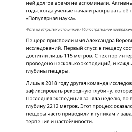
ней долгое время не вспоминали. Активн
годы, когда ученые начали раскрывать её 
«Популярная наука».
Фото из открытых источников
/ Иллюстративное изображени
Пещере присвоили имя Александра Веревки
исследований. Первый спуск в пещеру сост
достигли лишь 115 метров. С тех пор инте
проведено несколько экспедиций, и кажд
глубины пещеры.
Лишь в 2018 году другая команда исследов
зафиксировать рекордную глубину, которая
Последняя экспедиция заняла неделю, во 
глубину 2212 метров. Этот процесс оказа
пещеры часто приводили к тупикам и зава
терпения и настойчивости.