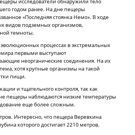
пещеры исследователи обнаружили тело
бшего годом ранее. На дне пещеры
званное «Последняя стоянка Немо». В ходе
х видов подземных организмов,
лной темноты.
б эволюционных процессах в экстремальных
о мира первыми выступают
вающие неорганические соединения. На их
тема, хотя крупные организмы на такой
атки пищи.
ации и тщательного контроля, так как
 дне пещеры наблюдаются низкие температуры
едование еще более сложным.
етров. Интересно, что пещера Веревкина
убина которого достигает 2210 метров.