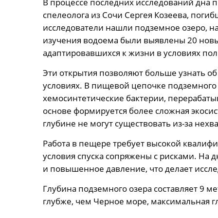
В процессе последних исследований дна 
спелеолога из Сочи Сергея Козеева, поги
исследователи нашли подземное озеро, на
изучения водоема были выявлены 20 новы
адаптировавшихся к жизни в условиях по
Эти открытия позволяют больше узнать о
условиях. В пищевой цепочке подземног
хемосинтетические бактерии, перерабаты
основе формируется более сложная экосис
глубине не могут существовать из-за нехв
Работа в пещере требует высокой квалифик
условия спуска сопряжены с рисками. На
и повышенное давление, что делает иссл
Глубина подземного озера составляет 9 м
глубже, чем Черное море, максимальная гл