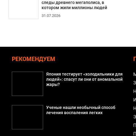
следы древнего мегаполиса, в
котором жили миллионы людей
31.07.2026
РЕКОМЕНДУЕМ
Япония тестирует «холодильники для
М
людей»: спасут ли они от аномальной
З
жары?
Н
И
Ученые нашли необычный способ
Н
лечения воспаления легких
Э
П
П