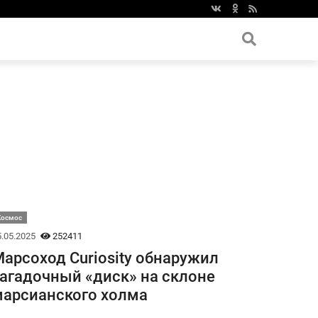
Космос
.05.2025
252411
арсоход Curiosity обнаружил
агадочный «диск» на склоне
арсианского холма