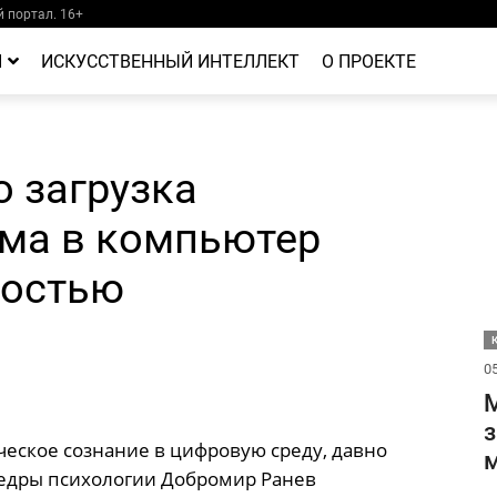
 портал. 16+
Й
ИСКУССТВЕННЫЙ ИНТЕЛЛЕКТ
О ПРОЕКТЕ
о загрузка
ума в компьютер
ностью
05
М
з
ческое сознание в цифровую среду, давно
м
федры психологии Добромир Ранев