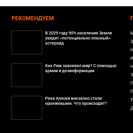
РЕКОМЕНДУЕМ
В 2029 году 90% населения Земли
М
увидит «потенциально опасный»
З
астероид
Н
И
Как Рим завоевал мир? С помощью
Н
армии и дезинформации
Э
П
П
Реки Аляски внезапно стали
У
оранжевыми. Что происходит?
Д