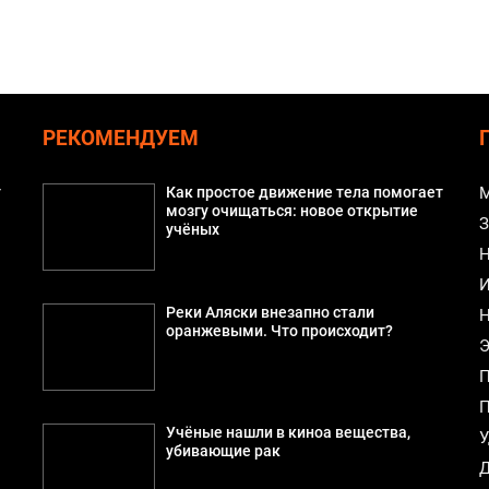
РЕКОМЕНДУЕМ
т
Как простое движение тела помогает
М
мозгу очищаться: новое открытие
З
учёных
Н
И
Реки Аляски внезапно стали
Н
оранжевыми. Что происходит?
Э
П
П
Учёные нашли в киноа вещества,
У
убивающие рак
Д