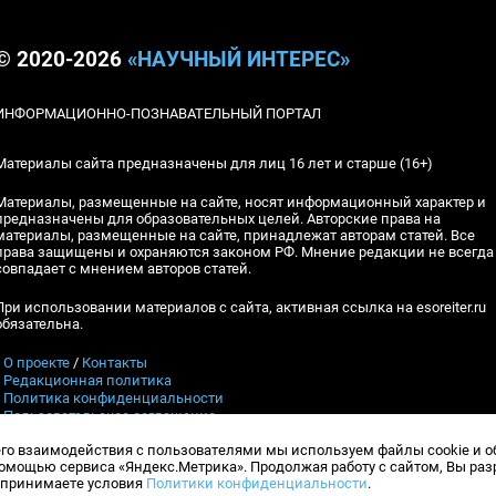
© 2020-2026
«НАУЧНЫЙ ИНТЕРЕС»
ИНФОРМАЦИОННО-ПОЗНАВАТЕЛЬНЫЙ ПОРТАЛ
Материалы сайта предназначены для лиц 16 лет и старше (16+)
Материалы, размещенные на сайте, носят информационный характер и
предназначены для образовательных целей. Авторские права на
материалы, размещенные на сайте, принадлежат авторам статей. Все
права защищены и охраняются законом РФ. Мнение редакции не всегда
совпадает с мнением авторов статей.
При использовании материалов с сайта, активная ссылка на esoreiter.ru
обязательна.
▪
О проекте
/
Контакты
▪
Редакционная политика
▪
Политика конфиденциальности
▪
Пользовательское соглашение
его взаимодействия с пользователями мы используем файлы cookie и 
Контакты:
esoreiter@yandex.ru
, Гл.ред.: А.В.Шебловинский
мощью сервиса «Яндекс.Метрика». Продолжая работу с сайтом, Вы ра
Телефон редакции:
+7 (917) 398-10-94
и принимаете условия
Политики конфиденциальности
.