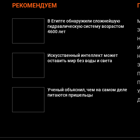
РЕКОМЕНДУЕМ
В Египте обнаружили сложнейшую
М
гидравлическую систему возрастом
З
4600 лет
Н
И
Искусственный интеллект может
Н
оставить мир без воды и света
Э
П
П
Ученый объяснил, чем на самом деле
У
питаются пришельцы
Д