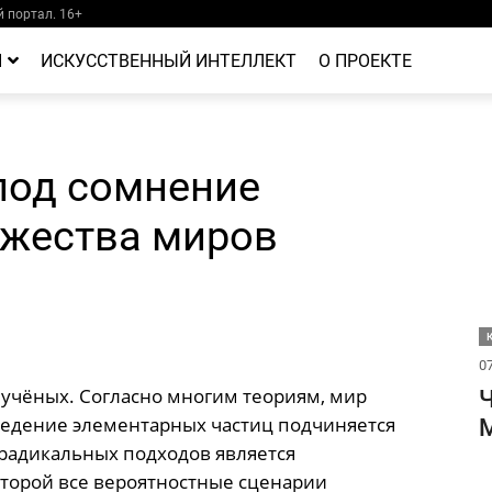
 портал. 16+
Й
ИСКУССТВЕННЫЙ ИНТЕЛЛЕКТ
О ПРОЕКТЕ
под сомнение
жества миров
07
 учёных. Согласно многим теориям, мир
Ч
ведение элементарных частиц подчиняется
М
 радикальных подходов является
оторой все вероятностные сценарии