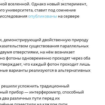
ьной вселенной. Однако новый эксперимент,
о университета, ставит под сомнение
 исследования
опубликованы
на сервере
ми, демонстрирующий двойственную природу
доказательством существования параллельных
с двумя отверстиями, на нём возникает
вно фотоны одновременно проходят через оба
утверждает, что каждый фотон проходит лишь
жные варианты реализуются в альтернативных
ы решили усложнить традиционный
ьный прибор — интерферометр, способный
 два различных пути перед их
учёные поместили на каждом пути