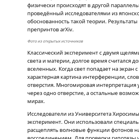
физически происходят в другой параллел
проведённый исследователями из японског
обоснованность такой теории. Результаты
препринтов arXiv.
Фото из открытых источников
Классический эксперимент с двумя щеля
света и материи, долгое время считался 
вселенных. Когда свет попадает на экран 
характерная картина интерференции, сло
отверстия. Многомировая интерпретация 
через одно отверстие, а остальные возмо
мирах.
Исследователи из Университета Хиросим
эксперимент. Они использовали специал
расщеплять волновые функции фотонов на
воссоединением. Для проверки гипотезы 