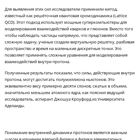
Для выявления этих сил исследователи применили метод,
известный как решёточная квантовая хромодинамика (Lattice
QCD). Этот подход использует мощные суперкомпьютеры для
моделирования взаимодействий кварков и глюонов. Вместо того
чтобы наблюдать частицы напрямую, что представляет собой
сложную задачу, ученые создали виртуальную решетку, разбивая
пространство и время на маленькие дискретные точки. Это
позволяет применять сложные уравнения для моделирования
взаимодействий внутри протона.
Полученные результаты показали, что силы, действующие внутри
протона, могут достигать полумиллиона ньютонов. Это
эквивалентно весу примерно десяти слонов, сжатых в объеме,
значительно меньшем атомного ядра, как пояснил ведущий
исследователь, аспирант Джошуа Кроуфорд из Университета
Аделаиды.
Понимание внутренней динамики протонов является важным
шагом в изучении ядерной физики и физики элементарных