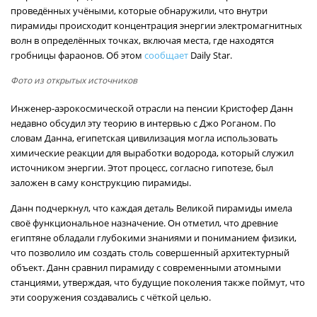
проведённых учёными, которые обнаружили, что внутри
пирамиды происходит концентрация энергии электромагнитных
волн в определённых точках, включая места, где находятся
гробницы фараонов. Об этом
сообщает
Daily Star.
Фото из открытых источников
Инженер-аэрокосмической отрасли на пенсии Кристофер Данн
недавно обсудил эту теорию в интервью с Джо Роганом. По
словам Данна, египетская цивилизация могла использовать
химические реакции для выработки водорода, который служил
источником энергии. Этот процесс, согласно гипотезе, был
заложен в саму конструкцию пирамиды.
Данн подчеркнул, что каждая деталь Великой пирамиды имела
своё функциональное назначение. Он отметил, что древние
египтяне обладали глубокими знаниями и пониманием физики,
что позволило им создать столь совершенный архитектурный
объект. Данн сравнил пирамиду с современными атомными
станциями, утверждая, что будущие поколения также поймут, что
эти сооружения создавались с чёткой целью.