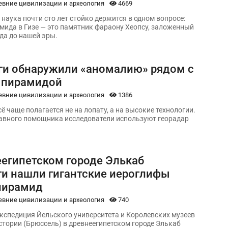
евние цивилизации и археология
4669
наука почти сто лет стойко держится в одном вопросе:
мида в Гизе — это памятник фараону Хеопсу, заложенный
ода до нашей эры.
ги обнаружили «аномалию» рядом с
 пирамидой
евние цивилизации и археология
1386
ё чаще полагается не на лопату, а на высокие технологии.
лавного помощника исследователи используют георадар
еегипетском городе Элькаб
ги нашли гигантские иероглифы
пирамид
евние цивилизации и археология
740
кспедиция Йельского университета и Королевских музеев
истории (Брюссель) в древнеегипетском городе Элькаб