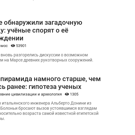
е обнаружили загадочную
: учёные спорят о её
ждении
смос
53901
 вновь разгорелись дискуссии о возможном
и на Марсе древних рукотворных сооружений.
 пирамида намного старше, чем
ь ранее: гипотеза ученых
евние цивилизации и археология
1305
 итальянского инженера Альберто Донини из
 Болоньи бросают вызов устоявшимся взглядам
носительно возраста самой известной египетской
зы.