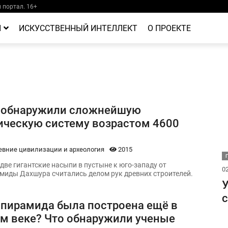
портал. 16+
Й
ИСКУССТВЕННЫЙ ИНТЕЛЛЕКТ
О ПРОЕКТЕ
е обнаружили сложнейшую
ическую систему возрастом 4600
евние цивилизации и археология
2015
 две гигантские насыпи в пустыне к юго-западу от
02
миды Дахшура считались делом рук древних строителей.
У
с
 пирамида была построена ещё в
м веке? Что обнаружили ученые