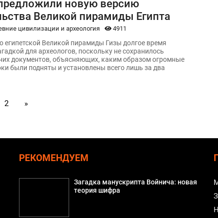
предложили новую версию
льства Великой пирамиды Египта
евние цивилизации и археология
4911
о египетской Великой пирамиды Гизы долгое время
агадкой для археологов, поскольку не сохранилось
них документов, объясняющих, каким образом огромные
ки были подняты и установлены всего лишь за два
2
»
РЕКОМЕНДУЕМ
Загадка манускрипта Войнича: новая
М
теория шифра
З
Н