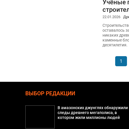
Учёные 
строите
22.01.2026
Др
Строительств
оставалось з
никаких древ
каменные бло
десятилетия.
1
ВЫБОР РЕДАКЦИИ
В амазонских джунглях обнаружили
следы древнего мегаполиса, в
котором жили миллионы людей