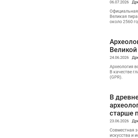
06.07.2026
Др
Официальная 
Великая пира
около 2560 г
Археоло
Великой
24.06.2026
Др
Археология вс
В качестве г
(GPR).
В древн
археоло
старше 
23.06.2026
Др
Совместная э
искусства и 