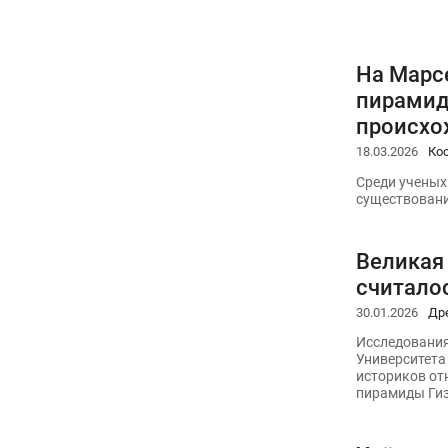
На Марс
пирамиду
происхо
18.03.2026
Ко
Среди ученых
существовани
Великая
считалос
30.01.2026
Др
Исследования
Университета
историков от
пирамиды Ги