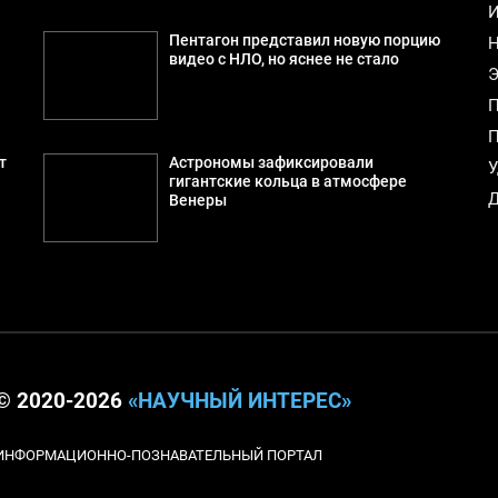
И
Пентагон представил новую порцию
Н
видео с НЛО, но яснее не стало
Э
П
П
т
Астрономы зафиксировали
У
гигантские кольца в атмосфере
Д
Венеры
© 2020-2026
«НАУЧНЫЙ ИНТЕРЕС»
ИНФОРМАЦИОННО-ПОЗНАВАТЕЛЬНЫЙ ПОРТАЛ