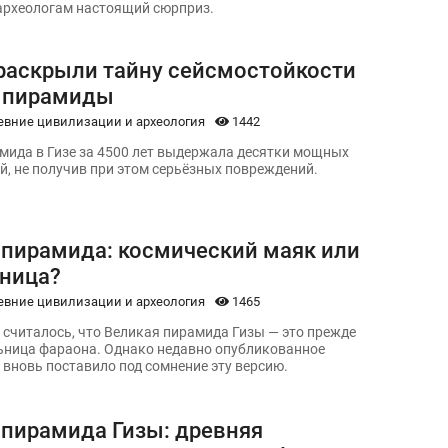
археологам настоящий сюрприз.
раскрыли тайну сейсмостойкости
 пирамиды
евние цивилизации и археология
1442
мида в Гизе за 4500 лет выдержала десятки мощных
й, не получив при этом серьёзных повреждений.
 пирамида: космический маяк или
ница?
евние цивилизации и археология
1465
 считалось, что Великая пирамида Гизы — это прежде
ьница фараона. Однако недавно опубликованное
 вновь поставило под сомнение эту версию.
 пирамида Гизы: древняя