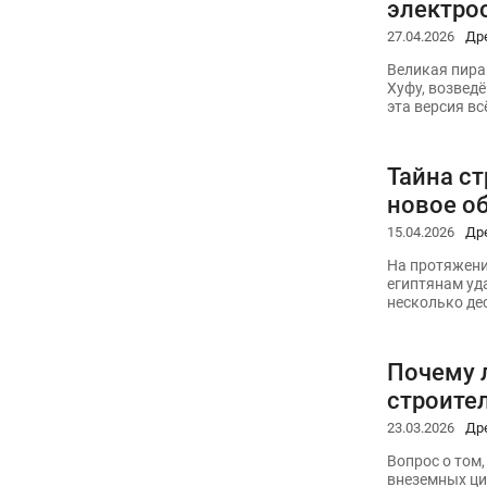
электро
27.04.2026
Др
Великая пира
Хуфу, возведё
эта версия в
Тайна с
новое о
15.04.2026
Др
На протяжени
египтянам уд
несколько де
Почему 
строител
23.03.2026
Др
Вопрос о том
внеземных ци