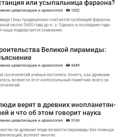
станция или усыпальница фараона?
евние цивилизации и археология
1032
мида Гизы традиционно считается гробницей фараона
нной около 2600 года до н. э. Однако в последние годы
сё чаще подвергается сомнению.
троительства Великой пирамиды:
бъяснение
евние цивилизации и археология
4449
и тысячелетий учёные пытались понять, как древним
алось возвести этот колоссальный памятник всего за
сятилетий.
люди верят в древних инопланетян-
ей и что об этом говорит наука
евние цивилизации и археология
3169
, могли ли древние люди возвести пирамиды без помощи
вилизаций, волнует многих.