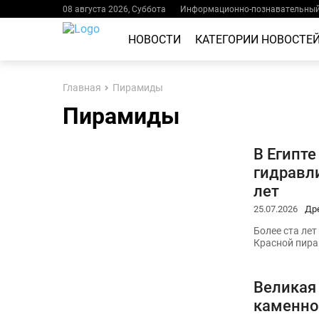
08 августа 2026, Суббота
Информационно-познавательный 
НОВОСТИ
КАТЕГОРИИ НОВОСТЕ
Главная
Пирамиды
Пирамиды
В Египт
гидравл
лет
25.07.2026
Др
Более ста лет
Красной пира
Великая
каменно