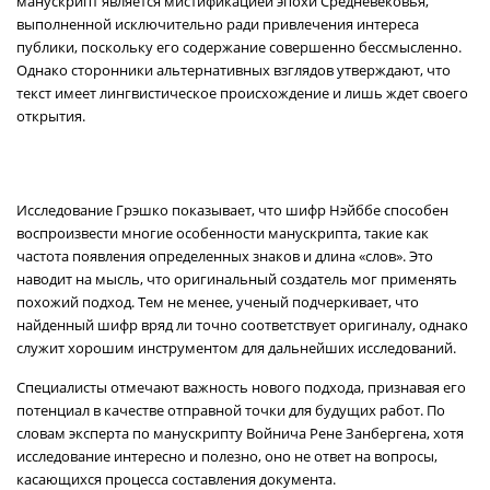
манускрипт является мистификацией эпохи Средневековья,
выполненной исключительно ради привлечения интереса
публики, поскольку его содержание совершенно бессмысленно.
Однако сторонники альтернативных взглядов утверждают, что
текст имеет лингвистическое происхождение и лишь ждет своего
открытия.
Исследование Грэшко показывает, что шифр Нэйббе способен
воспроизвести многие особенности манускрипта, такие как
частота появления определенных знаков и длина «слов». Это
наводит на мысль, что оригинальный создатель мог применять
похожий подход. Тем не менее, ученый подчеркивает, что
найденный шифр вряд ли точно соответствует оригиналу, однако
служит хорошим инструментом для дальнейших исследований.
Специалисты отмечают важность нового подхода, признавая его
потенциал в качестве отправной точки для будущих работ. По
словам эксперта по манускрипту Войнича Рене Занбергена, хотя
исследование интересно и полезно, оно не ответ на вопросы,
касающихся процесса составления документа.