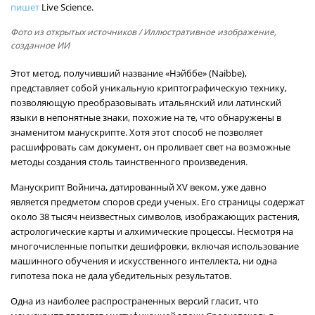
пишет
Live Science.
Фото из открытых источников
/ Иллюстративное изображение,
созданное ИИ
Этот метод, получивший название «Нэйббе» (Naibbe),
представляет собой уникальную криптографическую технику,
позволяющую преобразовывать итальянский или латинский
языки в непонятные знаки, похожие на те, что обнаружены в
знаменитом манускрипте. Хотя этот способ не позволяет
расшифровать сам документ, он проливает свет на возможные
методы создания столь таинственного произведения.
Манускрипт Войнича, датированный XV веком, уже давно
является предметом споров среди ученых. Его страницы содержат
около 38 тысяч неизвестных символов, изображающих растения,
астрологические карты и алхимические процессы. Несмотря на
многочисленные попытки дешифровки, включая использование
машинного обучения и искусственного интеллекта, ни одна
гипотеза пока не дала убедительных результатов.
Одна из наиболее распространенных версий гласит, что