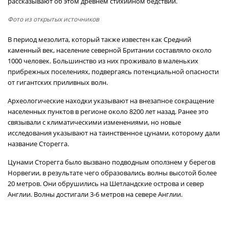
рассказывают об этом древнем стихийном бедствии.
Фото из открытых источников
В период мезолита, который также известен как Средний
каменный век, население северной Британии составляло около
1000 человек. Большинство из них проживало в маленьких
прибрежных поселениях, подвергаясь потенциальной опасности
от гигантских приливных волн.
Археологические находки указывают на внезапное сокращение
населенных пунктов в регионе около 8200 лет назад. Ранее это
связывали с климатическими изменениями, но новые
исследования указывают на таинственное цунами, которому дали
название Сторегга.
Цунами Сторегга было вызвано подводным оползнем у берегов
Норвегии, в результате чего образовались волны высотой более
20 метров. Они обрушились на Шетландские острова и север
Англии. Волны достигали 3-6 метров на севере Англии.