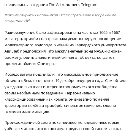
специалисты в издании The Astronomer's Telegram.
Фото из открытых источников
/ Иллюстративное изображение,
созданное ИИ
Радиоизлучение было зафиксировано на частотах 1665 и 1667
мегагерц, причём спектр сигнала демонстрирует поглощение
молекулярного водорода. Учёный из Гарвардского университета
Ави Леб предположил, что межпланетный зонд NASA «Юнона»
сможет уловить аналогичный сигнал от объекта, когда тот
пролетит вблизи Юпитера.
Исследователи подсчитали, что максимальное приближение
объекта к Земле состоится 19 декабря текущего года. Сам объект
уже давно вызывает интерес астрономического сообщества
своим необычным поведением. Первоначально
классифицированный как комета, он внезапно поменял
траекторию полёта и приобрёл синеватое свечение, словно
включив иллюминацию.
Происхождение объекта пока неизвестно, однако некоторые
учёные считают, что он покинул пределы своей системы около