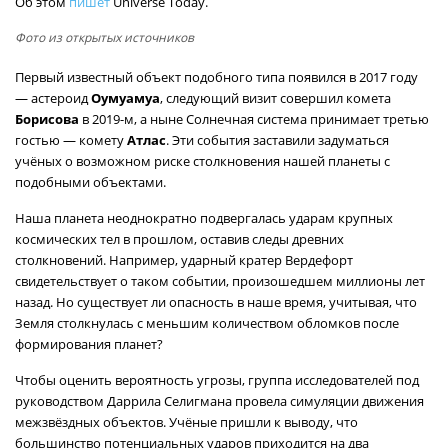
Об этом
пишет
Universe Today.
Фото из открытых источников
Первый известный объект подобного типа появился в 2017 году
— астероид
Оумуамуа
, следующий визит совершил комета
Борисова
в 2019-м, а ныне Солнечная система принимает третью
гостью — комету
Атлас
. Эти события заставили задуматься
учёных о возможном риске столкновения нашей планеты с
подобными объектами.
Наша планета неоднократно подвергалась ударам крупных
космических тел в прошлом, оставив следы древних
столкновений. Например, ударный кратер Вердефорт
свидетельствует о таком событии, произошедшем миллионы лет
назад. Но существует ли опасность в наше время, учитывая, что
Земля столкнулась с меньшим количеством обломков после
формирования планет?
Чтобы оценить вероятность угрозы, группа исследователей под
руководством Даррила Селигмана провела симуляции движения
межзвёздных объектов. Учёные пришли к выводу, что
большинство потенциальных ударов приходится на два