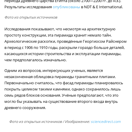
периода Древнего царства Египта (около 2700—2200 гг. до н.э.).
Результаты исследования
опубликованы
в NDT & E International.
Фото из открытых источников
Исследования показывают, что несмотря на архитектурную
простоту конструкции, эта пирамида хранит немало тайн.
Археологические раскопки, проведённые Георгиосом Райснером
в период с 1906 по 1910 годы, раскрыли гораздо больше деталей,
касающихся истории строительства и эксплуатации пирамиды,
чем предполагалось изначально.
Одним из вопросов, интересующих ученых, является
незаконченная облицовка пирамиды гранитными плитами.
Первоначально считалось, что фасад пирамиды планировалось
покрыть целиком такими камнями, однако сохранилось лишь
семь рядов блоков основания. Учёные предполагают, что это
могло бы указывать на существование второго входа внутрь
древнего сооружения.
Фото из открытых источников
/ Изображение:
sciencedirect.com