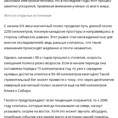
законами электромагнетизма. Но в последние годы этот процесс
заметно ускорился, привлекая внимание учёных со всего мира.
Фото из открытых источников
С начала XIX века магнитный полюс проделал путь длиной около
2250 километров, покинув канадские просторы и направившись в
сторону сибирских равнин. Этот рывок стал неожиданностью для
многих исследователей, ведь раньше считалось, что такие
изменения происходят медленно и почти незаметно.
Однако, начиная с 90-х годов прошлого столетия, скорость
смещения полюса резко возросла. Если в начале периода она
составляла порядка 15 километров в год, то уже к середине
нулевых достигла отметки в 50–60 километров ежегодно! Такой
стремительный бег может привести к тому, что через десятилетие
северный магнитный полюс окажется ещё на 660 километров
ближе к Сибири.
Геологи предупреждают: если тенденция сохранится, то к 2040
году компасы, которые всегда показывали на север, начнут
указывать скорее на восток. Хотя это может звучать абсурдно,
подобные события уже имели место в истории нашей планеты.