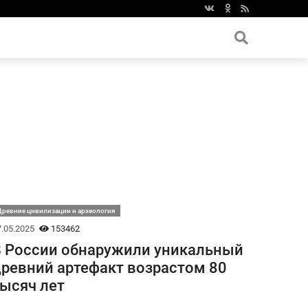
ревние цивилизации и археология
.05.2025
153462
 России обнаружили уникальный
ревний артефакт возрастом 80
ысяч лет