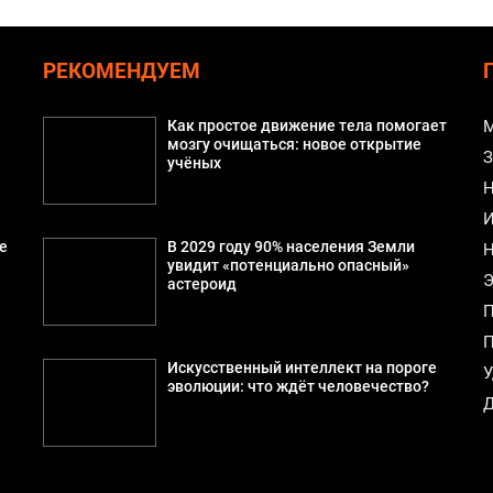
РЕКОМЕНДУЕМ
Как простое движение тела помогает
М
мозгу очищаться: новое открытие
З
учёных
Н
И
е
В 2029 году 90% населения Земли
Н
увидит «потенциально опасный»
Э
астероид
П
П
Искусственный интеллект на пороге
У
эволюции: что ждёт человечество?
Д