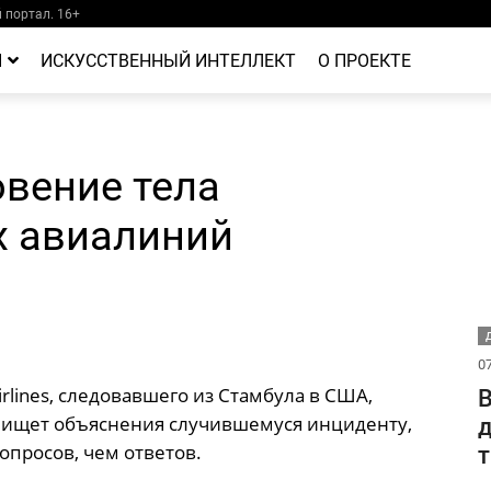
портал. 16+
Й
ИСКУССТВЕННЫЙ ИНТЕЛЛЕКТ
О ПРОЕКТЕ
овение тела
х авиалиний
Д
07
rlines, следовавшего из Стамбула в США,
В
о ищет объяснения случившемуся инциденту,
д
просов, чем ответов.
т