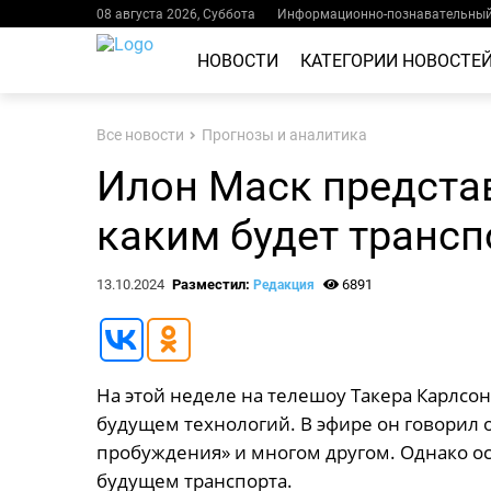
08 августа 2026, Суббота
Информационно-познавательный 
НОВОСТИ
КАТЕГОРИИ НОВОСТЕ
Все новости
Прогнозы и аналитика
Илон Маск представ
каким будет транспо
13.10.2024
Разместил:
6891
Редакция
На этой неделе на телешоу Такера Карлсо
будущем технологий. В эфире он говорил 
пробуждения» и многом другом. Однако о
будущем транспорта.