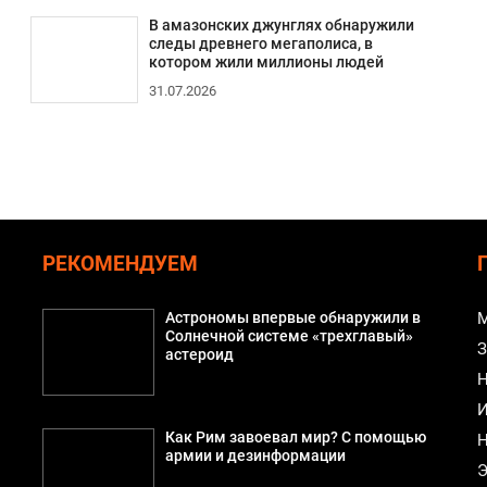
В амазонских джунглях обнаружили
следы древнего мегаполиса, в
котором жили миллионы людей
31.07.2026
РЕКОМЕНДУЕМ
Астрономы впервые обнаружили в
М
Солнечной системе «трехглавый»
З
астероид
Н
И
Как Рим завоевал мир? С помощью
Н
армии и дезинформации
Э