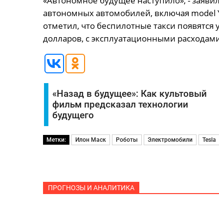
«Автономное будущее наступило», - заяви
автономных автомобилей, включая model Ys
отметил, что беспилотные такси появятся у
долларов, с эксплуатационными расходами
«Назад в будущее»: Как культовый
фильм предсказал технологии
будущего
Метки:
Илон Маск
Роботы
Электромобили
Tesla
ПРОГНОЗЫ И АНАЛИТИКА