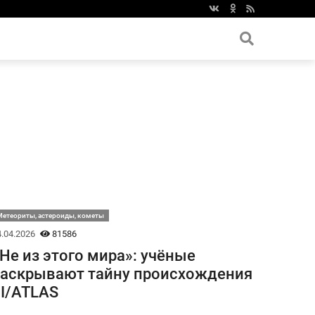
етеориты, астероиды, кометы
.04.2026
81586
Не из этого мира»: учёные
аскрывают тайну происхождения
I/ATLAS