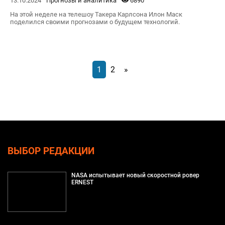
13.10.2024
Прогнозы и аналитика
6890
На этой неделе на телешоу Такера Карлсона Илон Маск
поделился своими прогнозами о будущем технологий.
1
2
»
ВЫБОР РЕДАКЦИИ
NASA испытывает новый скоростной ровер
ERNEST