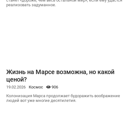
станет «дороже, чем весь остальной мир», если ему удастся
реализовать задуманное.
Жизнь на Марсе возможна, но какой
ценой?
19.02.2026
Космос
906
Колонизация Марса продолжает будоражить воображение
людей вот уже многие десятилетия.