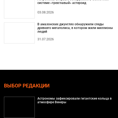
системе «трехглавый» астероид
03.08.2026
В амазонских джунглях обнаружили следы
древнего мегаполиса, в котором жили миллионы
людей
31.07.2026
ВЫБОР РЕДАКЦИИ
Астрономы зафиксировали гигантские кольца в
атмосфере Венеры