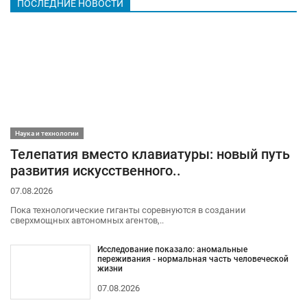
ПОСЛЕДНИЕ НОВОСТИ
Наука и технологии
Телепатия вместо клавиатуры: новый путь
развития искусственного..
07.08.2026
Пока технологические гиганты соревнуются в создании
сверхмощных автономных агентов,..
Исследование показало: аномальные
переживания - нормальная часть человеческой
жизни
07.08.2026