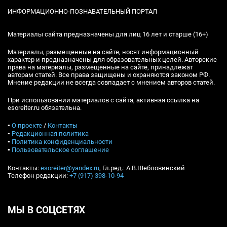
ИНФОРМАЦИОННО-ПОЗНАВАТЕЛЬНЫЙ ПОРТАЛ
Материалы сайта предназначены для лиц 16 лет и старше (16+)
Материалы, размещенные на сайте, носят информационный
характер и предназначены для образовательных целей. Авторские
права на материалы, размещенные на сайте, принадлежат
авторам статей. Все права защищены и охраняются законом РФ.
Мнение редакции не всегда совпадает с мнением авторов статей.
При использовании материалов с сайта, активная ссылка на
esoreiter.ru обязательна.
▪
О проекте
/
Контакты
▪
Редакционная политика
▪
Политика конфиденциальности
▪
Пользовательское соглашение
Контакты:
esoreiter@yandex.ru
, Гл.ред.: А.В.Шебловинский
Телефон редакции:
+7 (917) 398-10-94
МЫ В СОЦСЕТЯХ