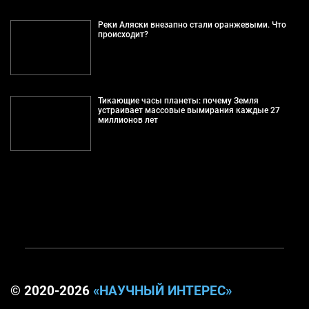
Реки Аляски внезапно стали оранжевыми. Что
происходит?
Тикающие часы планеты: почему Земля
устраивает массовые вымирания каждые 27
миллионов лет
© 2020-2026
«НАУЧНЫЙ ИНТЕРЕС»