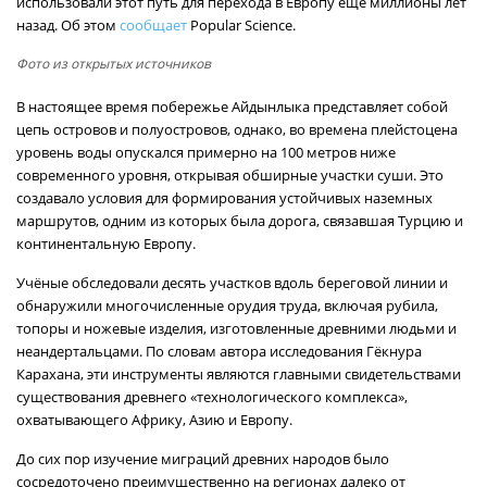
использовали этот путь для перехода в Европу ещё миллионы лет
назад. Об этом
сообщает
Popular Science.
Фото из открытых источников
В настоящее время побережье Айдынлыка представляет собой
цепь островов и полуостровов, однако, во времена плейстоцена
уровень воды опускался примерно на 100 метров ниже
современного уровня, открывая обширные участки суши. Это
создавало условия для формирования устойчивых наземных
маршрутов, одним из которых была дорога, связавшая Турцию и
континентальную Европу.
Учёные обследовали десять участков вдоль береговой линии и
обнаружили многочисленные орудия труда, включая рубила,
топоры и ножевые изделия, изготовленные древними людьми и
неандертальцами. По словам автора исследования Гёкнура
Карахана, эти инструменты являются главными свидетельствами
существования древнего «технологического комплекса»,
охватывающего Африку, Азию и Европу.
До сих пор изучение миграций древних народов было
сосредоточено преимущественно на регионах далеко от