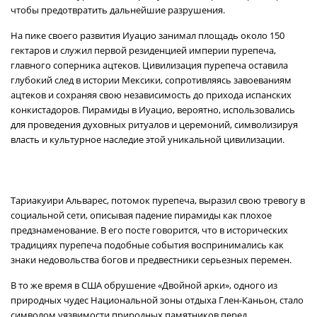
чтобы предотвратить дальнейшие разрушения.
На пике своего развития Иуацио занимал площадь около 150
гектаров и служил первой резиденцией империи пурепеча,
главного соперника ацтеков. Цивилизация пурепеча оставила
глубокий след в истории Мексики, сопротивляясь завоеваниям
ацтеков и сохраняя свою независимость до прихода испанских
конкистадоров. Пирамиды в Иуацио, вероятно, использовались
для проведения духовных ритуалов и церемоний, символизируя
власть и культурное наследие этой уникальной цивилизации.
Тариакуири Альварес, потомок пурепеча, выразил свою тревогу в
социальной сети, описывая падение пирамиды как плохое
предзнаменование. В его посте говорится, что в исторических
традициях пурепеча подобные события воспринимались как
знаки недовольства богов и предвестники серьезных перемен.
В то же время в США обрушение «Двойной арки», одного из
природных чудес Национальной зоны отдыха Глен-Каньон, стало
символом уязвимости природных памятников перед