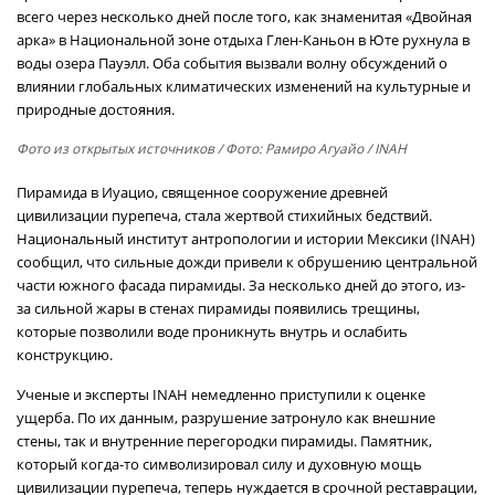
всего через несколько дней после того, как знаменитая «Двойная
арка» в Национальной зоне отдыха Глен-Каньон в Юте рухнула в
воды озера Пауэлл. Оба события вызвали волну обсуждений о
влиянии глобальных климатических изменений на культурные и
природные достояния.
Фото из открытых источников
/ Фото: Рамиро Агуайо / INAH
Пирамида в Иуацио, священное сооружение древней
цивилизации пурепеча, стала жертвой стихийных бедствий.
Национальный институт антропологии и истории Мексики (INAH)
сообщил, что сильные дожди привели к обрушению центральной
части южного фасада пирамиды. За несколько дней до этого, из-
за сильной жары в стенах пирамиды появились трещины,
которые позволили воде проникнуть внутрь и ослабить
конструкцию.
Ученые и эксперты INAH немедленно приступили к оценке
ущерба. По их данным, разрушение затронуло как внешние
стены, так и внутренние перегородки пирамиды. Памятник,
который когда-то символизировал силу и духовную мощь
цивилизации пурепеча, теперь нуждается в срочной реставрации,