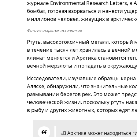
журнале Environmental Research Letters, в 
бомба», готовая взорваться и нанести ущ
миллионов человек, живущих в арктическ
Фото из открытых источников
Ртуть, высокотоксичный металл, который 
в течение тысяч лет хранилась в вечной ме
климат меняется и Арктика становится теп
вечной мерзлоты и попадать в окружающу
Исследователи, изучавшие образцы керна 
Аляске, обнаружили, что значительные ко
размывании берегов рек. Это может предс
человеческой жизни, поскольку ртуть нак
в рыбу и других животных, которых едят л
«В Арктике может находиться ги