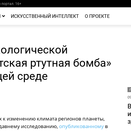
портал. 16+
Й
ИСКУССТВЕННЫЙ ИНТЕЛЛЕКТ
О ПРОЕКТЕ
кологической
тская ртутная бомба»
ей среде
09
В
х к изменению климата регионов планеты,
з
недавнему исследованию,
опубликованному
в