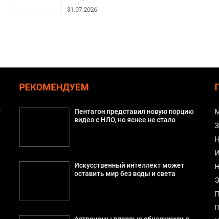
31.07.2026
РЕКОМЕНДУЕМ
т
Пентагон представил новую порцию
М
видео с НЛО, но яснее не стало
З
Н
И
Искусственный интеллект может
Н
оставить мир без воды и света
Э
П
П