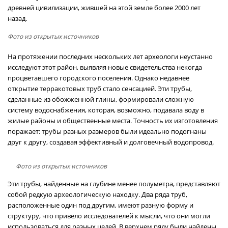
древней цивилизации, жившей на этой земле более 2000 лет
назад.
Фото из открытых источников
На протяжении последних нескольких лет археологи неустанно
исследуют этот район, выявляя новые свидетельства некогда
процветавшего городского поселения. Однако недавнее
открытие терракотовых труб стало сенсацией. Эти трубы,
сделанные из обожженной глины, формировали сложную
систему водоснабжения, которая, возможно, подавала воду в
жилые районы и общественные места. Точность их изготовления
поражает: трубы разных размеров были идеально подогнаны
друг к другу, создавая эффективный и долговечный водопровод.
Фото из открытых источников
Эти трубы, найденные на глубине менее полуметра, представляют
собой редкую археологическую находку. Два ряда труб,
расположенные один под другим, имеют разную форму и
структуру, что привело исследователей к мысли, что они могли
использоваться для разных целей. В верхнем ряду были найдены