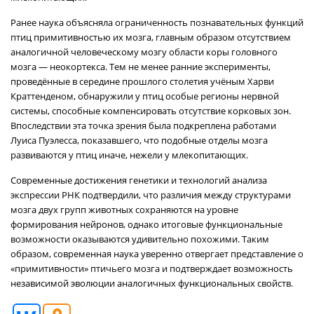
Ранее наука объясняла ограниченность познавательных функций
птиц примитивностью их мозга, главным образом отсутствием
аналогичной человеческому мозгу области коры головного
мозга — неокортекса. Тем не менее ранние эксперименты,
проведённые в середине прошлого столетия учёным Харви
Краттенденом, обнаружили у птиц особые регионы нервной
системы, способные компенсировать отсутствие корковых зон.
Впоследствии эта точка зрения была подкреплена работами
Луиса Пуэлесса, показавшего, что подобные отделы мозга
развиваются у птиц иначе, нежели у млекопитающих.
Современные достижения генетики и технологий анализа
экспрессии РНК подтвердили, что различия между структурами
мозга двух групп животных сохраняются на уровне
формирования нейронов, однако итоговые функциональные
возможности оказываются удивительно похожими. Таким
образом, современная наука уверенно отвергает представление о
«примитивности» птичьего мозга и подтверждает возможность
независимой эволюции аналогичных функциональных свойств.