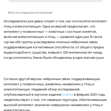
Фото из открытых источников
Исследователи уже давно спорят о том, как соотносятся интеллект
птиц и млекопитающих. Одна из версий предполагает, что
интеллект у позвоночных — животных с костным скелетом,
включая млекопитающих и птиц, — развился один раз. В таком
случае обе группы унаследовали сложные нейронные связи,
поддерживающие когнитивные способности, от общего предка:
ящероподобного существа, жившего 320 миллионов лет назад,
когда континенты Земли были объединены в один массив суши.
Согласно другой версии, нейронные связи, поддерживающие
интеллект у позвоночных, развились независимо у птиц и
млекопитающих. Недавний обзор исследований,
опубликованный в научном издании
Science
в феврале 2025 года,
свидетельствуют о том, что нервные структуры, обеспечивающие
высокий интеллект, возникли совершенно независимо у птиц и
млекопитающих.