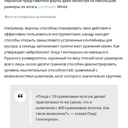
пернатые представители фауны даже несмотря на небольшие
размеры их мозга,
сообщает
Wired.
Фото из открытых источников
Например, вороны способны планировать свои действия и
эффективно пользоваться инструментами, какаду находят
способы открыть замысловато устроенные контейнеры для
мусора, а синицы запоминают тысячи мест хранения семян. Как
утверждает нейробиолог Онур Гюнтюркюн из немецкого
Рурского университета, скромный по весу птичий мозг размером
всего лишь около десяти граммов способен демонстрировать
уровень мыслительных способностей, сравнимый с
возможностями шимпанзе, мозг которого значительно крупнее.
«Птица с 10-граммовым мозгом делает
практически то же самое, что и
шимпанзе с 400-граммовым мозгом. Как
такое возможно?», — сказал Онур
Гюнтюркюн.