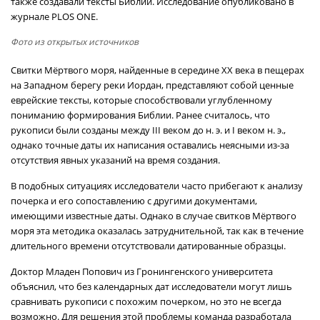
также создавали тексты Библии. Исследование опубликовано в
журнале PLOS ONE.
Фото из открытых источников
Свитки Мёртвого моря, найденные в середине XX века в пещерах
на Западном берегу реки Иордан, представляют собой ценные
еврейские тексты, которые способствовали углубленному
пониманию формирования Библии. Ранее считалось, что
рукописи были созданы между III веком до н. э. и I веком н. э.,
однако точные даты их написания оставались неясными из-за
отсутствия явных указаний на время создания.
В подобных ситуациях исследователи часто прибегают к анализу
почерка и его сопоставлению с другими документами,
имеющими известные даты. Однако в случае свитков Мёртвого
моря эта методика оказалась затруднительной, так как в течение
длительного времени отсутствовали датированные образцы.
Доктор Младен Попович из Гронингенского университета
объяснил, что без календарных дат исследователи могут лишь
сравнивать рукописи с похожим почерком, но это не всегда
возможно. Для решения этой проблемы команда разработала