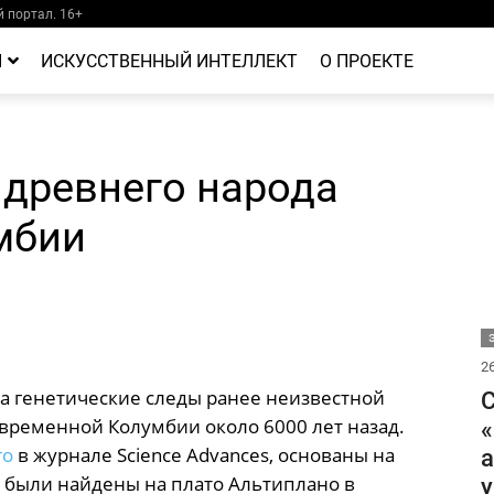
 портал. 16+
Й
ИСКУССТВЕННЫЙ ИНТЕЛЛЕКТ
О ПРОЕКТЕ
 древнего народа
мбии
26
 генетические следы ранее неизвестной
С
временной Колумбии около 6000 лет назад.
«
го
в журнале Science Advances, основаны на
а
х были найдены на плато Альтиплано в
у