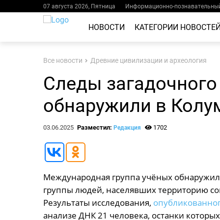
07 августа 2026, Пятница
Информационно-познавательный
НОВОСТИ
КАТЕГОРИИ НОВОСТЕ
Все новости
Древние цивилизации и археология
Следы загадочного
обнаружили в Колу
03.06.2025
Разместил:
1702
Редакция
Международная группа учёных обнаружила
группы людей, населявших территорию со
Результаты исследования,
опубликованно
анализе ДНК 21 человека, останки которы