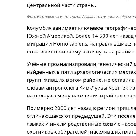
центральной части страны.
Фото из открытых источников
/ Иллюстративное изображе
Колумбия занимает ключевое географиче
Южной Америкой. Более 14 500 лет назад
миграции Homo sapiens, направлявшиеся н
позволяет по-новому взглянуть на ранние 
Учёные проанализировали генетический м
найденных в пяти археологических местах.
групп, живших в этом районе, не оставил
словам антрополога Ким-Луизы Креттек из 
на полную смену населения в районе сов
Примерно 2000 лет назад в регион пришла
отличающаяся от предыдущей. Эти поселен
языках и имели родственные связи с наро
охотников-собирателей, населявших плато