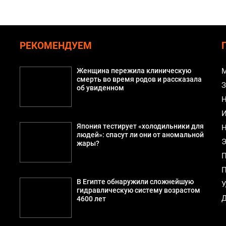
РЕКОМЕНДУЕМ
Женщина пережила клиническую
М
смерть во время родов и рассказала
З
об увиденном
Н
И
Япония тестирует «холодильники для
Н
людей»: спасут ли они от аномальной
Э
жары?
П
П
В Египте обнаружили сложнейшую
У
гидравлическую систему возрастом
Д
4600 лет