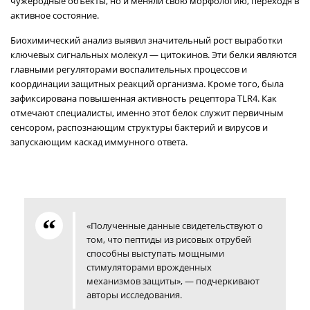
чужеродные объекты, но и меняли свою морфологию, переходя в
активное состояние.
Биохимический анализ выявил значительный рост выработки
ключевых сигнальных молекул — цитокинов. Эти белки являются
главными регуляторами воспалительных процессов и
координации защитных реакций организма. Кроме того, была
зафиксирована повышенная активность рецептора TLR4. Как
отмечают специалисты, именно этот белок служит первичным
сенсором, распознающим структуры бактерий и вирусов и
запускающим каскад иммунного ответа.
«Полученные данные свидетельствуют о
том, что пептиды из рисовых отрубей
способны выступать мощными
стимуляторами врожденных
механизмов защиты», — подчеркивают
авторы исследования.