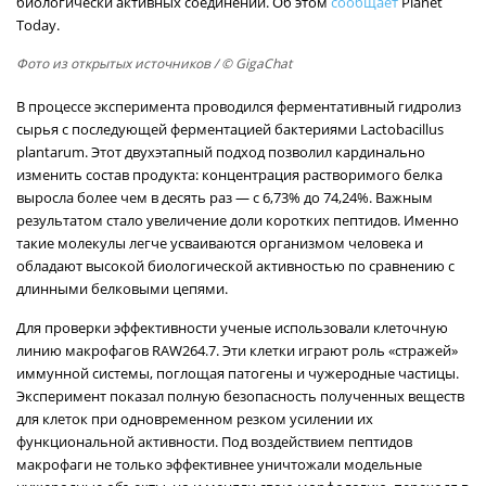
биологически активных соединений. Об этом
сообщает
Planet
Today.
Фото из открытых источников
/ © GigaChat
В процессе эксперимента проводился ферментативный гидролиз
сырья с последующей ферментацией бактериями Lactobacillus
plantarum. Этот двухэтапный подход позволил кардинально
изменить состав продукта: концентрация растворимого белка
выросла более чем в десять раз — с 6,73% до 74,24%. Важным
результатом стало увеличение доли коротких пептидов. Именно
такие молекулы легче усваиваются организмом человека и
обладают высокой биологической активностью по сравнению с
длинными белковыми цепями.
Для проверки эффективности ученые использовали клеточную
линию макрофагов RAW264.7. Эти клетки играют роль «стражей»
иммунной системы, поглощая патогены и чужеродные частицы.
Эксперимент показал полную безопасность полученных веществ
для клеток при одновременном резком усилении их
функциональной активности. Под воздействием пептидов
макрофаги не только эффективнее уничтожали модельные