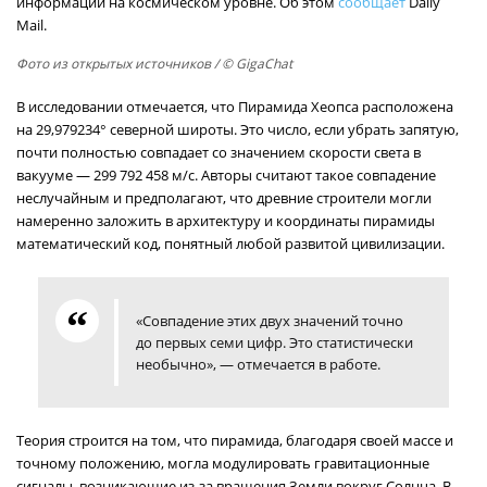
информации на космическом уровне. Об этом
сообщает
Daily
Mail.
Фото из открытых источников
/ © GigaChat
В исследовании отмечается, что Пирамида Хеопса расположена
на 29,979234° северной широты. Это число, если убрать запятую,
почти полностью совпадает со значением скорости света в
вакууме — 299 792 458 м/с. Авторы считают такое совпадение
неслучайным и предполагают, что древние строители могли
намеренно заложить в архитектуру и координаты пирамиды
математический код, понятный любой развитой цивилизации.
«Совпадение этих двух значений точно
до первых семи цифр. Это статистически
необычно», — отмечается в работе.
Теория строится на том, что пирамида, благодаря своей массе и
точному положению, могла модулировать гравитационные
сигналы, возникающие из-за вращения Земли вокруг Солнца. В