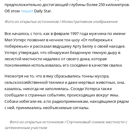
предположительно достигающей глубины более 250 километров.
Об этом
пишет
Daily Star.
Фото из открытых источников
/ Иллюстративное изображение
Все началось с того, как в феврале 1997 года мужчина по имени
Мел Уотерс позвонил в ночное ток-шоу «От побережья к
побережью» и рассказал ведущему Арту Беллу о своей находке.
Уотерс утверждал, что обнаружил бездонную темную дыру в
лесистой местности недалеко от своего дома, которая
поколениями использовалась его соседями в качестве свалки.
Несмотря на то, что в яму сбрасывались тонны мусора,
сельскохозяйственной техники и даже мертвых животных, она,
казалось, никогда не заполнялась. Соседи Уотерса также
сообщали о странных событиях, происходящих вокруг ямы.
Собаки избегали ее, а по радиоприемникам, находящимся рядом
с ней, принимались необъяснимые сигналы.
Фото из открытых источников
/ Спутниковый снимок местности с
затемненным участком