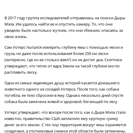
В 2017 году группа исследователей отправилась на поиски Дыры
Мэла. Им удалось найти ее и опустить камеру. То, что они
увидели, было настолько жутким, что они сбежали, опасаясь за
свою жизнь.
Сам Уотерс пытался измерить глубину ямы с помощью лески и
груза, но даже после использования более 250 км лески
(интересно, где он ее столько взял?) он не достиг дна. Скептики
утверждают, что тепло от ядра Земли на такой глубине могло
расплавить леску.
Одна из самых леденящих душу историй касается домашнего
животного одного из соседей Уотерса. После того, как собака
погибла, ее тело сбросили в яму. Однако несколько дней спустя
собака была замечена живой и здоровой, бегающей по лесу.
Уотерс утверждает, что вскоре после того, как о Дыре Мэла стало
известно, правительство США заплатило ему крупную сумму
денег за его землю. С тех пор территория вокруг ямы охраняется
солдатами, а спутниковые снимки этой области были затемнены.