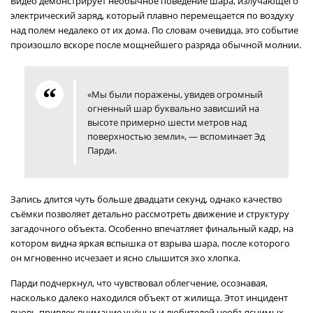
Видео демонстрирует необычное поведение шара, излучающего
электрический заряд, который плавно перемещается по воздуху
над полем недалеко от их дома. По словам очевидца, это событие
произошло вскоре после мощнейшего разряда обычной молнии.
«Мы были поражены, увидев огромный
огненный шар буквально зависший на
высоте примерно шести метров над
поверхностью земли», — вспоминает Эд
Парди.
Запись длится чуть больше двадцати секунд, однако качество
съёмки позволяет детально рассмотреть движение и структуру
загадочного объекта. Особенно впечатляет финальный кадр, на
котором видна яркая вспышка от взрыва шара, после которого
он мгновенно исчезает и ясно слышится эхо хлопка.
Парди подчеркнул, что чувствовал облегчение, осознавая,
насколько далеко находился объект от жилища. Этот инцидент
вновь привлек внимание учёных и любителей необъяснимых