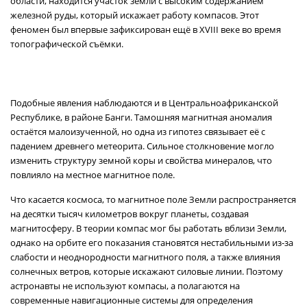
области, находится участок земли с высоким содержанием
железной руды, который искажает работу компасов. Этот
феномен был впервые зафиксирован ещё в XVIII веке во время
топографической съёмки.
Подобные явления наблюдаются и в Центральноафриканской
Республике, в районе Банги. Тамошняя магнитная аномалия
остаётся малоизученной, но одна из гипотез связывает её с
падением древнего метеорита. Сильное столкновение могло
изменить структуру земной коры и свойства минералов, что
повлияло на местное магнитное поле.
Что касается космоса, то магнитное поле Земли распространяется
на десятки тысяч километров вокруг планеты, создавая
магнитосферу. В теории компас мог бы работать вблизи Земли,
однако на орбите его показания становятся нестабильными из-за
слабости и неоднородности магнитного поля, а также влияния
солнечных ветров, которые искажают силовые линии. Поэтому
астронавты не используют компасы, а полагаются на
современные навигационные системы для определения