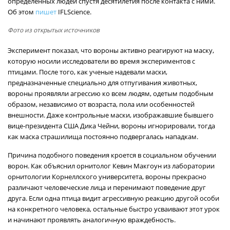
определенных людей спустя десятилетия после контакта с ними.
Об этом
пишет
IFLScience.
Фото из открытых источников
Эксперимент показал, что вороны активно реагируют на маску,
которую носили исследователи во время экспериментов с
птицами. После того, как ученые надевали маски,
предназначенные специально для отпугивания животных,
вороны проявляли агрессию ко всем людям, одетым подобным
образом, независимо от возраста, пола или особенностей
внешности. Даже контрольные маски, изображавшие бывшего
вице-президента США Дика Чейни, вороны игнорировали, тогда
как маска страшилища постоянно подвергалась нападкам.
Причина подобного поведения кроется в социальном обучении
ворон. Как объяснил орнитолог Кевин Макгоун из лаборатории
орнитологии Корнеллского университета, вороны прекрасно
различают человеческие лица и перенимают поведение друг
друга. Если одна птица видит агрессивную реакцию другой особи
на конкретного человека, остальные быстро усваивают этот урок
и начинают проявлять аналогичную враждебность.