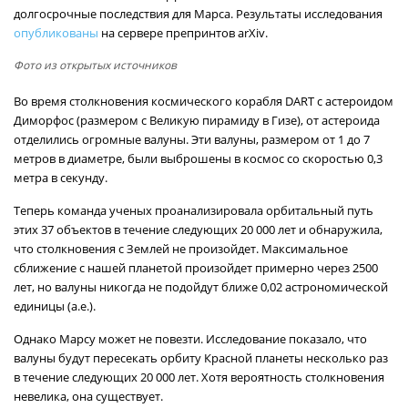
долгосрочные последствия для Марса. Результаты исследования
опубликованы
на сервере препринтов arXiv.
Фото из открытых источников
Во время столкновения космического корабля DART с астероидом
Диморфос (размером с Великую пирамиду в Гизе), от астероида
отделились огромные валуны. Эти валуны, размером от 1 до 7
метров в диаметре, были выброшены в космос со скоростью 0,3
метра в секунду.
Теперь команда ученых проанализировала орбитальный путь
этих 37 объектов в течение следующих 20 000 лет и обнаружила,
что столкновения с Землей не произойдет. Максимальное
сближение с нашей планетой произойдет примерно через 2500
лет, но валуны никогда не подойдут ближе 0,02 астрономической
единицы (а.е.).
Однако Марсу может не повезти. Исследование показало, что
валуны будут пересекать орбиту Красной планеты несколько раз
в течение следующих 20 000 лет. Хотя вероятность столкновения
невелика, она существует.