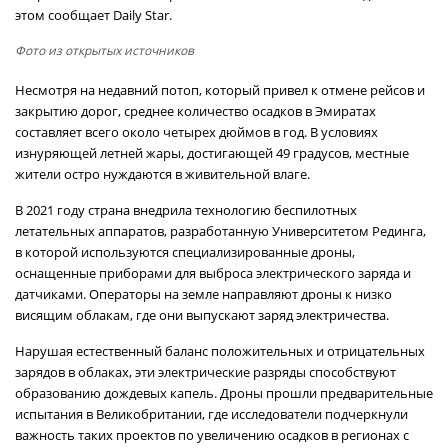
этом сообщает Daily Star.
Фото из открытых источников
Несмотря на недавний потоп, который привел к отмене рейсов и
закрытию дорог, среднее количество осадков в Эмиратах
составляет всего около четырех дюймов в год. В условиях
изнуряющей летней жары, достигающей 49 градусов, местные
жители остро нуждаются в живительной влаге.
В 2021 году страна внедрила технологию беспилотных
летательных аппаратов, разработанную Университетом Рединга,
в которой используются специализированные дроны,
оснащенные приборами для выброса электрического заряда и
датчиками. Операторы на земле направляют дроны к низко
висящим облакам, где они выпускают заряд электричества.
Нарушая естественный баланс положительных и отрицательных
зарядов в облаках, эти электрические разряды способствуют
образованию дождевых капель. Дроны прошли предварительные
испытания в Великобритании, где исследователи подчеркнули
важность таких проектов по увеличению осадков в регионах с