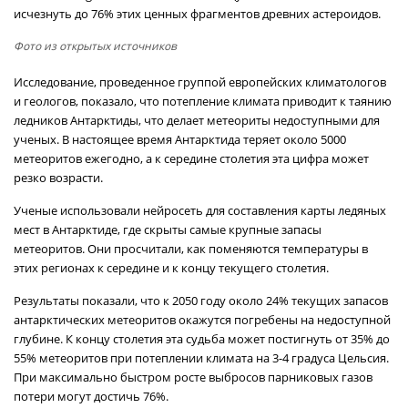
исчезнуть до 76% этих ценных фрагментов древних астероидов.
Фото из открытых источников
Исследование, проведенное группой европейских климатологов
и геологов, показало, что потепление климата приводит к таянию
ледников Антарктиды, что делает метеориты недоступными для
ученых. В настоящее время Антарктида теряет около 5000
метеоритов ежегодно, а к середине столетия эта цифра может
резко возрасти.
Ученые использовали нейросеть для составления карты ледяных
мест в Антарктиде, где скрыты самые крупные запасы
метеоритов. Они просчитали, как поменяются температуры в
этих регионах к середине и к концу текущего столетия.
Результаты показали, что к 2050 году около 24% текущих запасов
антарктических метеоритов окажутся погребены на недоступной
глубине. К концу столетия эта судьба может постигнуть от 35% до
55% метеоритов при потеплении климата на 3-4 градуса Цельсия.
При максимально быстром росте выбросов парниковых газов
потери могут достичь 76%.