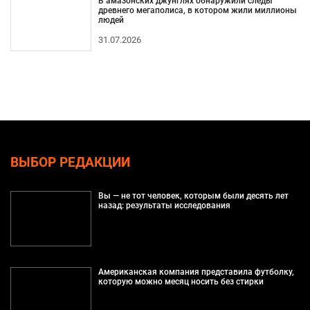
В амазонских джунглях обнаружили следы
древнего мегаполиса, в котором жили миллионы
людей
31.07.2026
ВЫБОР РЕДАКЦИИ
Вы — не тот человек, которым были десять лет
назад: результаты исследования
Американская компания представила футболку,
которую можно месяц носить без стирки