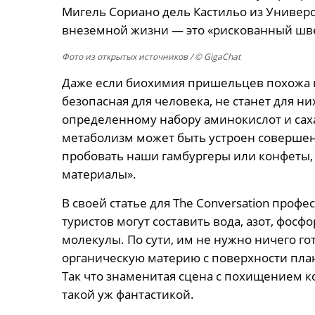
Мигель Сориано дель Кастильо из Универс
внеземной жизни — это «рискованный шве
Фото из открытых источников
/ © GigaChat
Даже если биохимия пришельцев похожа на
безопасная для человека, не станет для н
определенному набору аминокислот и сахар
метаболизм может быть устроен совершенн
пробовать наши гамбургеры или конфеты, 
материалы».
В своей статье для The Conversation проф
туристов могут составить вода, азот, фосф
молекулы. По сути, им не нужно ничего г
органическую материю с поверхности план
Так что знаменитая сцена с похищением к
такой уж фантастикой.