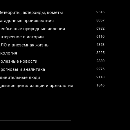
етеориты, астероиды, кометы
9516
агадочные происшествия
8057
еобычные природные явления
6982
нтересное в истории
6110
ЛО и внеземная жизнь
4353
кология
3225
олезные новости
2330
рогнозы и аналитика
2276
дивительные люди
2118
ревние цивилизации и археология
1846