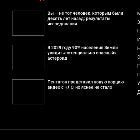
Вы — не тот человек, которым были
М
десять лет назад: результаты
З
исследования
Н
И
В 2029 году 90% населения Земли
Н
увидит «потенциально опасный»
Э
астероид
П
П
Пентагон представил новую порцию
У
видео с НЛО, но яснее не стало
Д