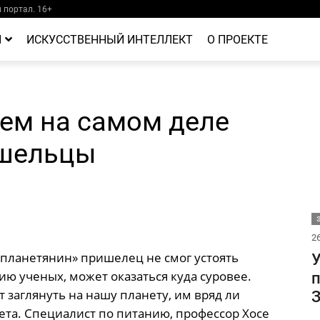
портал. 16+
Й
ИСКУССТВЕННЫЙ ИНТЕЛЛЕКТ
О ПРОЕКТЕ
чем на самом деле
ишельцы
26
планетянин» пришелец не смог устоять
У
ию ученых, может оказаться куда суровее.
п
т заглянуть на нашу планету, им вряд ли
З
та. Специалист по питанию, профессор Хосе