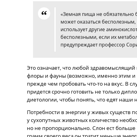
«Земная пища не обязательно 
может оказаться бесполезным,
использует другие аминокислот
бесполезными, если их метабол
предупреждает профессор Сори
Это означает, что любой здравомыслящий
флоры и фауны (возможно, именно этим и 
прежде чем пробовать что-то на вкус. В с
придется срочно готовить не только дипл
диетологии, чтобы понять, что едят наши 
Потребности в энергии у живых существ 
у сухопутных животных количество необхо
но не пропорционально. Слон ест больше
грамм своего веса он тратит меньше энерг