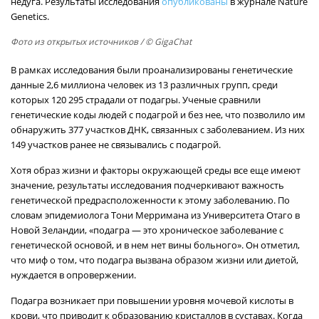
недуга. Результаты исследования
опубликованы
в журнале Nature
Genetics.
Фото из открытых источников
/ © GigaChat
В рамках исследования были проанализированы генетические
данные 2,6 миллиона человек из 13 различных групп, среди
которых 120 295 страдали от подагры. Ученые сравнили
генетические коды людей с подагрой и без нее, что позволило им
обнаружить 377 участков ДНК, связанных с заболеванием. Из них
149 участков ранее не связывались с подагрой.
Хотя образ жизни и факторы окружающей среды все еще имеют
значение, результаты исследования подчеркивают важность
генетической предрасположенности к этому заболеванию. По
словам эпидемиолога Тони Мерримана из Университета Отаго в
Новой Зеландии, «подагра — это хроническое заболевание с
генетической основой, и в нем нет вины больного». Он отметил,
что миф о том, что подагра вызвана образом жизни или диетой,
нуждается в опровержении.
Подагра возникает при повышении уровня мочевой кислоты в
крови, что приводит к образованию кристаллов в суставах. Когда