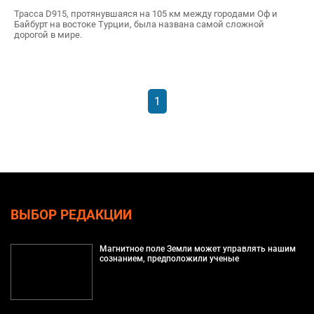
Трасса D915, протянувшаяся на 105 км между городами Оф и
Байбурт на востоке Турции, была названа самой сложной
дорогой в мире.
1
ВЫБОР РЕДАКЦИИ
Магнитное поле Земли может управлять нашим
сознанием, предположили ученые