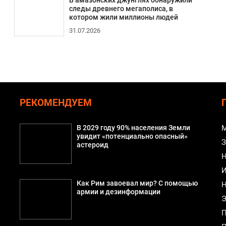
В амазонских джунглях обнаружили
следы древнего мегаполиса, в
котором жили миллионы людей
31.07.2026
РЕКОМЕНДУЕМ
В 2029 году 90% населения Земли
М
увидит «потенциально опасный»
З
астероид
Н
И
Как Рим завоевал мир? С помощью
Н
армии и дезинформации
Э
П