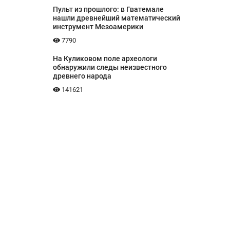
Пульт из прошлого: в Гватемале
нашли древнейший математический
инструмент Мезоамерики
7790
На Куликовом поле археологи
обнаружили следы неизвестного
древнего народа
141621