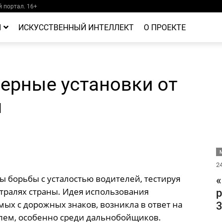
 портал. 16+
Й
ИСКУССТВЕННЫЙ ИНТЕЛЛЕКТ
О ПРОЕКТЕ
зерные установки от
м
М
24
ы борьбы с усталостью водителей, тестируя
«
тралях страны. Идея использования
р
ых с дорожных знаков, возникла в ответ на
3
лем, особенно среди дальнобойщиков.