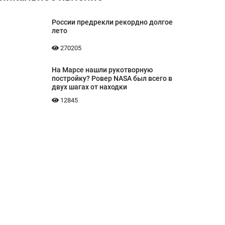
России предрекли рекордно долгое
лето
270205
На Марсе нашли рукотворную
постройку? Ровер NASA был всего в
двух шагах от находки
12845