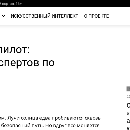
 портал. 16+
Й
ИСКУССТВЕННЫЙ ИНТЕЛЛЕКТ
О ПРОЕКТЕ
пилот:
спертов по
26
С
«
ом. Лучи солнца едва пробиваются сквозь
а
 безопасный путь. Но вдруг всё меняется —
у