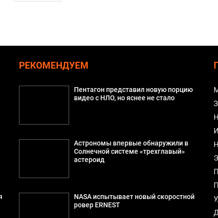
РЕКОМЕНДУЕМ
Пентагон представил новую порцию
М
видео с НЛО, но яснее не стало
З
Н
И
Астрономы впервые обнаружили в
Н
Солнечной системе «трехглавый»
Э
астероид
П
П
я
NASA испытывает новый скоростной
У
ровер ERNEST
Д