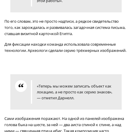
этой работы».
По его словам, это не просто надписи, а редкое свидетельство
того, как зарождалась и развивалась загадочная система письма,
ставшая визитной карточкой Египта.
Для фиксации находки команда использовала современные
технологии. Археологи сделали серию трёхмерных изображений.
«Теперь мы можем записать объект как
локацию, а не просто как серию знаков»,
— отметил Дарнелл.
Сами изображения поражают. На одной из панелей изображена
голова быка на шесте, за ней — два аиста спиной к спине, а над
ними — священная птица ибис. Такая композиция часто