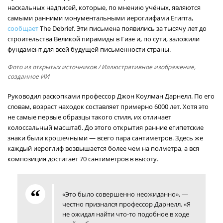
наскальных надписей, которые, по мнению учёных, являются
самыми ранними монументальными иероглифами Египта,
сообщает
The Debrief. Эти письмена появились за тысячу лет до
строительства Великой пирамиды в Гизе и, по сути, заложили
фундамент для всей будущей письменности страны.
Фото из открытых источников
/ Иллюстративное изображение,
созданное ИИ
Руководил раскопками профессор Джон Коулман Дарнелл. По его
словам, возраст находок составляет примерно 6000 лет. Хотя это
не самые первые образцы такого стиля, их отличает
колоссальный масштаб. До этого открытия ранние египетские
знаки были крошечными — всего пара сантиметров. Здесь же
каждый иероглиф возвышается более чем на полметра, а вся
композиция достигает 70 сантиметров в высоту.
«Это было совершенно неожиданно», —
честно признался профессор Дарнелл. «Я
не ожидал найти что-то подобное в ходе