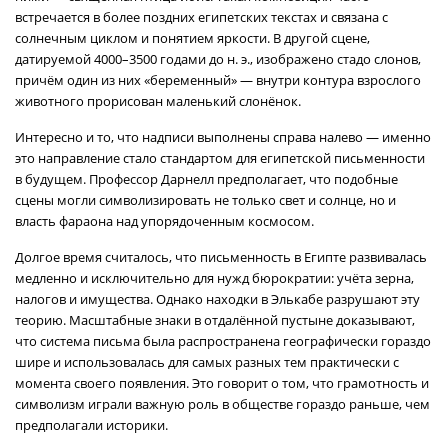
встречается в более поздних египетских текстах и связана с
солнечным циклом и понятием яркости. В другой сцене,
датируемой 4000–3500 годами до н. э., изображено стадо слонов,
причём один из них «беременный» — внутри контура взрослого
животного прорисован маленький слонёнок.
Интересно и то, что надписи выполнены справа налево — именно
это направление стало стандартом для египетской письменности
в будущем. Профессор Дарнелл предполагает, что подобные
сцены могли символизировать не только свет и солнце, но и
власть фараона над упорядоченным космосом.
Долгое время считалось, что письменность в Египте развивалась
медленно и исключительно для нужд бюрократии: учёта зерна,
налогов и имущества. Однако находки в Элькабе разрушают эту
теорию. Масштабные знаки в отдалённой пустыне доказывают,
что система письма была распространена географически гораздо
шире и использовалась для самых разных тем практически с
момента своего появления. Это говорит о том, что грамотность и
символизм играли важную роль в обществе гораздо раньше, чем
предполагали историки.