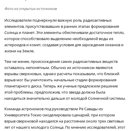
Фото из открытых источников
Исследователи подчеркнули важную роль радиоактивных
элементов, присутствовавших в ранних этапах формирования
Солнца и планет. Эти элементы обеспечивали достаточное тепло,
которое способствовало выделению необходимой воды из
астероидов и комет, создавая условия для зарождения океанов и
жизни на Земле.
Тем не менее, происхождение самих радиоактивных веществ
оставалось непонятным. Обычно их источником являются
взрывы сверхновых, однако расчеты показывали, что близкий
взрыв мог бы уничтожить начальные стадии формирования
планетарного диска. Теперь же ученые предложили решение
этой проблемы, предположив, что звезда должна была
находиться значительно дальше от молодой Солнечной системы.
Команда астрономов под руководством Рё Савады из
Университета Токио смоделировала сценарий, при котором
взрыв сверхновой находился на расстоянии около трех световых
лет от нашего молодого Солнца. По мнению исследователей, этот