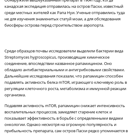
Обнаружили вышеуказанный препарат в 1964 году, когда
канадская экспедиция отправилась на остров Пасхи, известный
среди местных жителей как Рапа Нуи. Ученые отправились туда
не для изучения знаменитых статуй моаи, а для обследования
биосферы острова перед строительством аэропорта.
Среди образцов почвы исследователи выделили бактерии вида
Streptomyces hygroscopicus, производящие химическое
соединение, впоследствии названное рапамицином. Оно
обладало антибактериальными и антигрибковыми свойствами.
Дальнейшие исследования показали, что рапамицин способен
подавлять активность белка mTOR, играющего ключевую роль в
регуляции клеточного роста, метаболизма и иммунной реакции
организма.
Подавляя активность mTOR, рапамицин снижает интенсивность
воспалительных процессов, замедляет старение клеток и
показывает эффективность в борьбе с определенными видами
онкологии. Однако несмотря на огромную популярность и
прибыльность препарата, сам остров Пасхи редко упоминается в