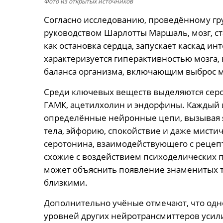
Фото из открытых источников
Согласно исследованию, проведённому гр
руководством Шарлотты Маршаль, мозг, ст
как остановка сердца, запускает каскад ин
характеризуется гиперактивностью мозга
баланса организма, включающим выброс 
Среди ключевых веществ выделяются серо
ГАМК, ацетилхолин и эндорфины. Каждый 
определённые нейронные цепи, вызывая я
тела, эйфорию, спокойствие и даже мисти
серотонина, взаимодействующего с рецепт
схожие с воздействием психоделических 
может объяснить появление знаменитых т
близкими.
Дополнительно учёные отмечают, что од
уровней других нейротрансмиттеров усил