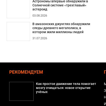
Астрономы впервые обнаружили в
Солнечной системе «трехглавый»
астероид
03.08.2026
В амазонских джунглях обнаружили
следы древнего мегаполиса, в
котором жили миллионы людей
31.07.2026
РЕКОМЕНДУЕМ
Как простое движение тела помогает
М
мозгу очищаться: новое открытие
З
учёных
Н
И