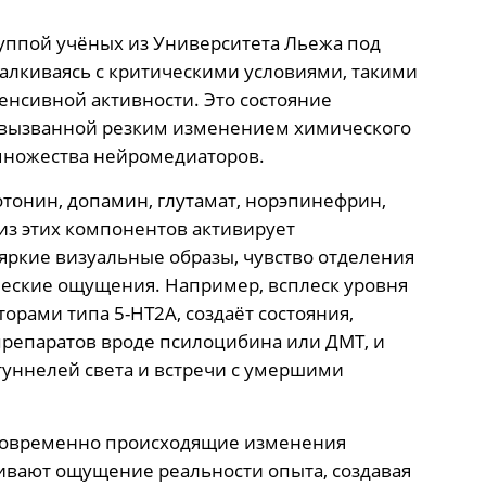
уппой учёных из Университета Льежа под
алкиваясь с критическими условиями, такими
тенсивной активности. Это состояние
, вызванной резким изменением химического
множества нейромедиаторов.
тонин, допамин, глутамат, норэпинефрин,
из этих компонентов активирует
ркие визуальные образы, чувство отделения
ческие ощущения. Например, всплеск уровня
орами типа 5-HT2A, создаёт состояния,
препаратов вроде псилоцибина или ДМТ, и
уннелей света и встречи с умершими
новременно происходящие изменения
ивают ощущение реальности опыта, создавая