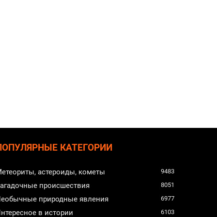
ПОПУЛЯРНЫЕ КАТЕГОРИИ
етеориты, астероиды, кометы
9483
агадочные происшествия
8051
еобычные природные явления
6977
нтересное в истории
6103