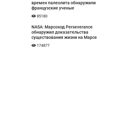
времен палеолита обнаружили
французские ученые
85180
NASA: Марсоход Perseverance
обнаружил доказательства
существования жизни на Марсе
174877