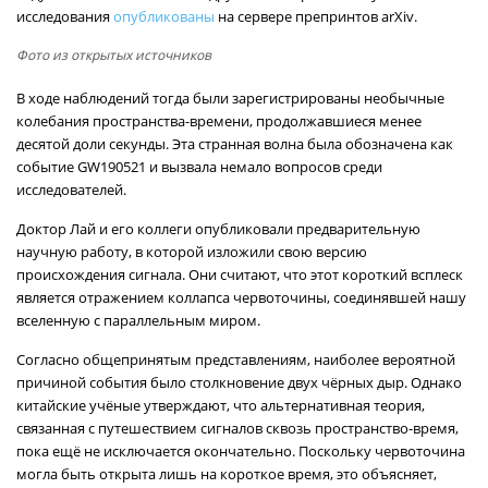
исследования
опубликованы
на сервере препринтов arXiv.
Фото из открытых источников
В ходе наблюдений тогда были зарегистрированы необычные
колебания пространства-времени, продолжавшиеся менее
десятой доли секунды. Эта странная волна была обозначена как
событие GW190521 и вызвала немало вопросов среди
исследователей.
Доктор Лай и его коллеги опубликовали предварительную
научную работу, в которой изложили свою версию
происхождения сигнала. Они считают, что этот короткий всплеск
является отражением коллапса червоточины, соединявшей нашу
вселенную с параллельным миром.
Согласно общепринятым представлениям, наиболее вероятной
причиной события было столкновение двух чёрных дыр. Однако
китайские учёные утверждают, что альтернативная теория,
связанная с путешествием сигналов сквозь пространство-время,
пока ещё не исключается окончательно. Поскольку червоточина
могла быть открыта лишь на короткое время, это объясняет,