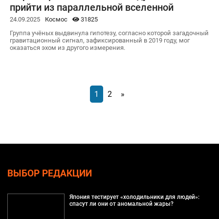
прийти из параллельной вселенной
24.09.2025
Космос
31825
Группа учёных выдвинула гипотезу, согласно которой загадочный
гравитационный сигнал, зафиксированный в 2019 году, мог
оказаться эхом из другого измерения.
1
2
»
ВЫБОР РЕДАКЦИИ
Япония тестирует «холодильники для людей»:
спасут ли они от аномальной жары?