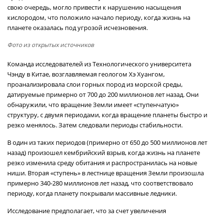
свою очередь, могло привести к нарушению насыщения
кислородом, что положило начало периоду, когда жизнь на
планете оказалась под угрозой исчезновения.
Фото из открытых источников
Команда исследователей из Технологического университета
Чэнду в Китае, возглавляемая геологом Хэ Хуангом,
проанализировала слои горных пород из морской среды,
датируемые примерно от 700 до 200 миллионов лет назад. Они
обнаружили, что вращение Земли имеет «ступенчатую»
структуру, с двумя периодами, когда вращение планеты быстро и
резко менялось. Затем следовали периоды стабильности.
В один из таких периодов (примерно от 650 до 500 миллионов лет
назад) произошел кембрийский взрыв, когда жизнь на планете
резко изменила среду обитания и распространилась на новые
ниши. Вторая «ступень» в лестнице вращения Земли произошла
примерно 340-280 миллионов лет назад, что соответствовало
периоду, когда планету покрывали массивные ледники.
Исследование предполагает, что за счет увеличения