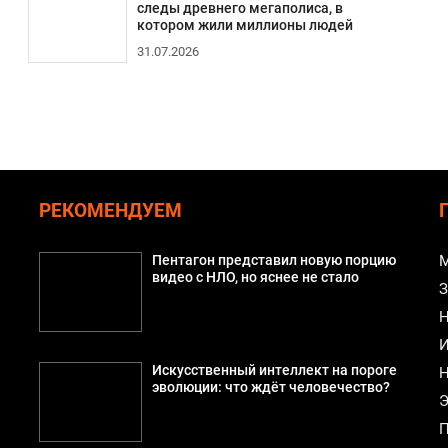
следы древнего мегаполиса, в
котором жили миллионы людей
31.07.2026
РЕКОМЕНДУЕМ
й
Пентагон представил новую порцию
М
видео с НЛО, но яснее не стало
З
Н
И
Искусственный интеллект на пороге
Н
эволюции: что ждёт человечество?
Э
П