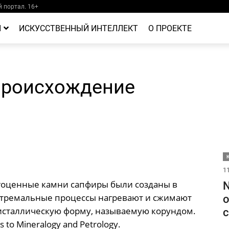
 портал. 16+
Й
ИСКУССТВЕННЫЙ ИНТЕЛЛЕКТ
О ПРОЕКТЕ
происхождение
11
агоценные камни сапфиры были созданы в
N
кстремальные процессы нагревают и сжимают
о
исталлическую форму, называемую корундом.
с
s to Mineralogy and Petrology.