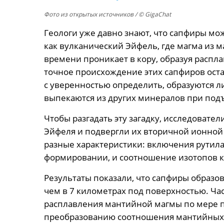
Фото из открытых источников
/ © GigaChat
Геологи уже давно знают, что сапфиры мо
как вулканический Эйфель, где магма из 
времени проникает в кору, образуя распла
точное происхождение этих сапфиров остав
с уверенностью определить, образуются л
выпекаются из других минералов при под
Чтобы разгадать эту загадку, исследовате
Эйфеля и подвергли их вторичной ионной 
разные характеристики: включения рутила
формировании, и соотношение изотопов к
Результаты показали, что сапфиры образов
чем в 7 километрах под поверхностью. Час
расплавления мантийной магмы по мере п
преобразованию соотношения мантийных 